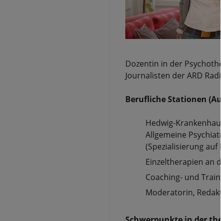
Dozentin in der Psychothe
Journalisten der ARD Radi
Berufliche Stationen (A
Hedwig-Krankenhaus, 
Allgemeine Psychiat
(Spezialisierung auf
Einzeltherapien an 
Coaching- und Traine
Moderatorin, Redak
Schwerpunkte in der the