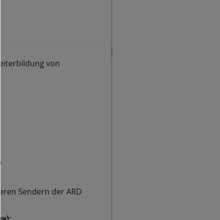
eiterbildung von
A
deren Sendern der ARD
e):