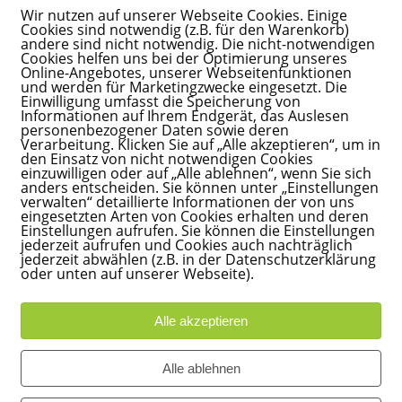
Wir nutzen auf unserer Webseite Cookies. Einige
Cookies sind notwendig (z.B. für den Warenkorb)
andere sind nicht notwendig. Die nicht-notwendigen
Cookies helfen uns bei der Optimierung unseres
Online-Angebotes, unserer Webseitenfunktionen
und werden für Marketingzwecke eingesetzt. Die
Einwilligung umfasst die Speicherung von
rapeuten- ausbildung, Trainertätigkeit in Aus-/ Fort- und W
Informationen auf Ihrem Endgerät, das Auslesen
personenbezogener Daten sowie deren
o- und Fernsehjournalistin
Verarbeitung. Klicken Sie auf „Alle akzeptieren“, um in
den Einsatz von nicht notwendigen Cookies
einzuwilligen oder auf „Alle ablehnen“, wenn Sie sich
uszüge):
anders entscheiden. Sie können unter „Einstellungen
verwalten“ detaillierte Informationen der von uns
eingesetzten Arten von Cookies erhalten und deren
Psychiatrische Universitätsklinik der Charité Berlin:
Einstellungen aufrufen. Sie können die Einstellungen
rie und Station für Sucht und Borderline PS
jederzeit aufrufen und Cookies auch nachträglich
jederzeit abwählen (z.B. in der Datenschutzerklärung
 Dialektisch-Behaviorale Therapie, DBT)
oder unten auf unserer Webseite).
der Institusambulanz der Berliner FortbildungsAkademie BF
rtätigkeit im Bereich Medien, Wirtschaft, Politik
Alle akzeptieren
teurin und Autorin beim Westdeutschen Rundfunk und an
Alle ablehnen
rapeutischen Arbeit / Aus- und Weiterbildungen (Auszüg