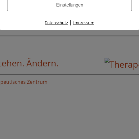
Einstellungen
erhaltenstherapie Elemente der Schematherapie, der Syste
sierter Verfahren sowie Mindful Self Compassion (MSC).
|
Datenschutz
Impressum
stehen. Ändern.
apeutisches Zentrum