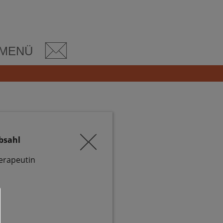
MENÜ
bsahl
erapeutin