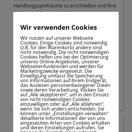
Handlungsspielräume zu erschließen und Ihre
Stärken wieder zu entdecken.
Wir verwenden Cookies
Therapie verstehen wir als fließenden Prozess
gemeinsamer und gleichberechtigter Arbeit.
Wir nutzen auf unserer Webseite
Alle Behandlungen werden auf
Cookies. Einige Cookies sind notwendig
(z.B. für den Warenkorb) andere sind
wissenschaftlicher Grundlage und in einem
nicht notwendig. Die nicht-notwendigen
Klima von Empathie, Toleranz und Akzeptanz
Cookies helfen uns bei der Optimierung
unseres Online-Angebotes, unserer
durchgeführt.
Webseitenfunktionen und werden für
Marketingzwecke eingesetzt. Die
Einwilligung umfasst die Speicherung
Ziel unserer Arbeit ist es, Ihr aktuelles Befinden
von Informationen auf Ihrem Endgerät,
und Ihre Lebensqualität nachhaltig zu
das Auslesen personenbezogener Daten
sowie deren Verarbeitung. Klicken Sie
verbessern.
auf „Alle akzeptieren“, um in den Einsatz
von nicht notwendigen Cookies
einzuwilligen oder auf „Alle ablehnen“,
wenn Sie sich anders entscheiden. Sie
können unter „Einstellungen verwalten“
detaillierte Informationen der von uns
Bei welchen Problemen
eingesetzten Arten von Cookies erhalten
und deren Einstellungen aufrufen. Sie