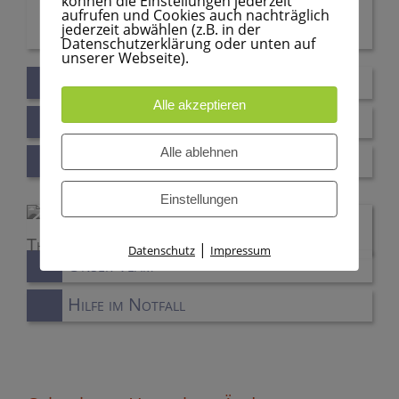
können wir helfen?
können die Einstellungen jederzeit
aufrufen und Cookies auch nachträglich
jederzeit abwählen (z.B. in der
Datenschutzerklärung oder unten auf
unserer Webseite).
Ablauf
Alle akzeptieren
Behandlungsmethoden
Alle ablehnen
Kosten
Einstellungen
|
Datenschutz
Impressum
Unser Team
Hilfe im Notfall